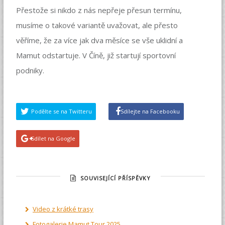
Přestože si nikdo z nás nepřeje přesun termínu,
musíme o takové variantě uvažovat, ale přesto
věříme, že za více jak dva měsíce se vše uklidní a
Mamut odstartuje. V Číně, již startují sportovní
podniky.
Podělte se na Twitteru
Sdílejte na Facebooku
Sdílet na Google
SOUVISEJÍCÍ PŘÍSPĚVKY
Video z krátké trasy
Fotogalerie Mamut Tour 2025