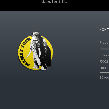
Mamut Tour & Bike
KONT
Provoz
Mirosl
Palac
75002
Email:
Závod