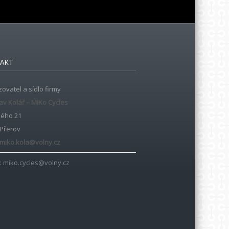
AKT
ovatel a sídlo firmy
av Kolář – MiKo Cycles
kého 21
 Přerov
miko.kola@volny.cz
:
miko.cycles@volny.cz