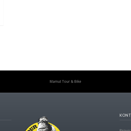
Mamut Tour & Bike
KONT
Provoz