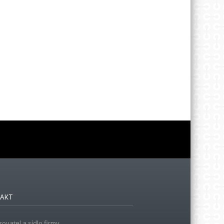
AKT
ovatel a sídlo firmy