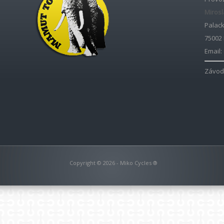
Mirosl
Palac
75002
Email:
Závod
Copyright © 2026 - Miko Cycles ®