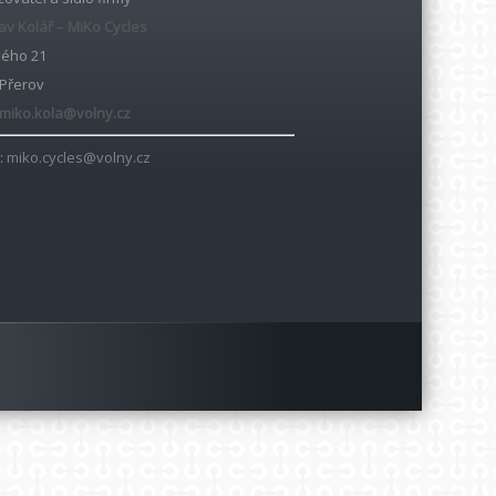
av Kolář – MiKo Cycles
kého 21
 Přerov
miko.kola@volny.cz
:
miko.cycles@volny.cz